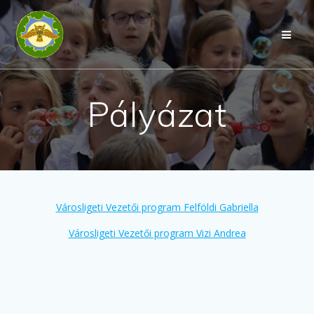
Skip
to
content
Pályázat
Városligeti Vezetői program Felföldi Gabriella
Városligeti Vezetői program Vizi Andrea