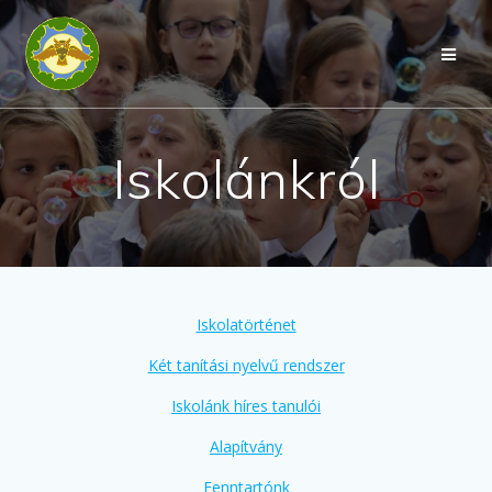
Skip
to
content
Iskolánkról
Iskolatörténet
Két tanítási nyelvű rendszer
Iskolánk híres tanulói
Alapítvány
Fenntartónk